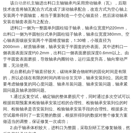
该
自动磨机
主轴进出料口主轴轴承均采用滑动轴承（瓦），后期
技术改造将轴瓦配合方式改成了滚动轴承配合，改造方式为空心轴上
安装两个半圆轴套，相当于重新制造一个空心轴直径，然后滚动轴承
安装在轴套表面与之配合。
进料口一侧为一整圆单列圆柱辊子轴承，轴承位宽度约220mm，
出料口一侧为半圆刨分式单列圆柱辊子轴承，轴承位宽度380mm。空
心轴表面镶嵌安装两个半圆锥度轴套，1:30锥，小颈直径为
2000mm，材质轴承钢，轴承安装于半圆套的外表面。其中进料口一
侧表面表面深度约0.2mm，出料口一侧表面磨损深度0.6mm以上。由
于半圆套表面磨损，导致轴承内圈转动，运行温度升高，轴向窜动严
重，无法使用。
此台磨机由于轴直径较大，碳纳米聚合物材料的固化时间是有限
的，所以必须在有限的时间内将
轴修复
完毕，轴承安装到位。因此需
要考虑轴修复的同心度问题、轴承吊装问题、轴承安装问题，轴承紧
固问题及轴承游隙问题。
1.通过反复空试，确定轴的整体磨损尺寸，同时通过多次空试可以
根据前期预案来检验轴承安装过程的合理性、检验轴承安装到位的时
间、检验轴承是否安装到位、检验轴承安装手段的合理性。根据多次
空试最终得到了一套完整的数据，根据所得到的数据对整个修复方案
做适当的调整，保证修复一次成功；
2.由于轴承体积较大，进料口为整圆，采取刮研工艺修复轴颈，然